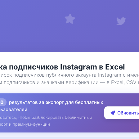
а подписчиков Instagram в Excel
исок подписчиков публичного аккаунта Instagram с имен
м подписчиков и значками верификации — в Excel, CSV 
00
результатов за экспорт для бесплатных
льзователей
Обновить
овитесь, чтобы разблокировать безлимитный
порт и премиум-функции