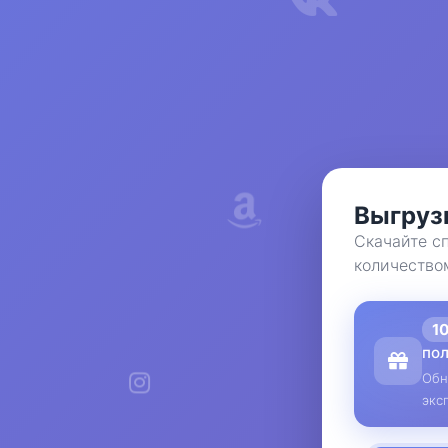
Выгрузк
Скачайте сп
количество
1
по
Обн
экс