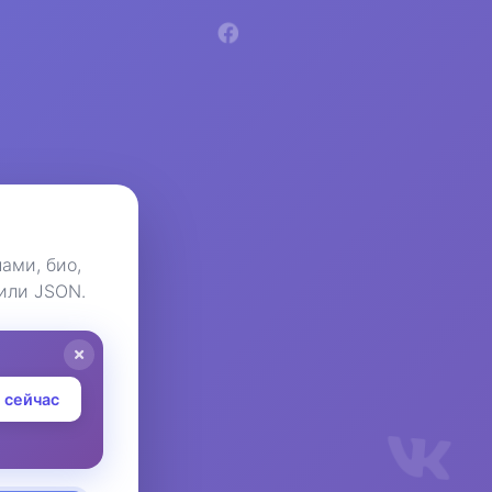
ами, био,
или JSON.
 сейчас