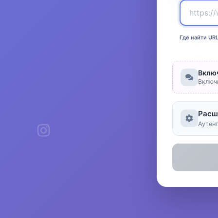
Где найти UR
Вклю
Включ
Расш
Аутен