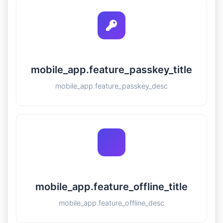
mobile_app.feature_passkey_title
mobile_app.feature_passkey_desc
mobile_app.feature_offline_title
mobile_app.feature_offline_desc