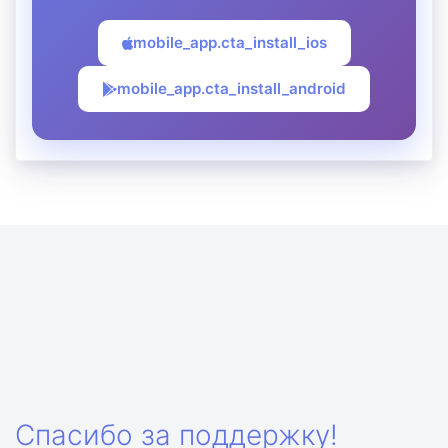
mobile_app.cta_install_ios
mobile_app.cta_install_android
Спасибо за поддержку!