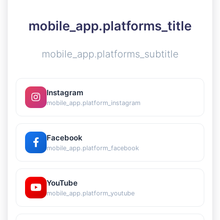
mobile_app.platforms_title
mobile_app.platforms_subtitle
Instagram
mobile_app.platform_instagram
Facebook
mobile_app.platform_facebook
YouTube
mobile_app.platform_youtube