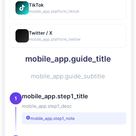
TikTok
mobile_app.platform_tiktok
Twitter / X
mobile_app.platform_twitter
mobile_app.guide_title
mobile_app.guide_subtitle
mobile_app.step1_title
1
mobile_app.step1_desc
mobile_app.step1_note