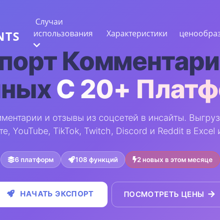
Случаи
использования
Характеристики
ценообра
NTS
порт Комментари
нных
С 20+ Плат
ИЗВЛЕЧЕНИЕ ВЕБ-ДАННЫХ
Собирайте самые точные данные
ментарии и отзывы из соцсетей в инсайты. Выгрузк
АНАЛИЗ НАСТРОЕНИЙ
е, YouTube, TikTok, Twitch, Discord и Reddit в Excel
Проведите анализ настроений в
комментариях с лайками или реакциями.
6 платформ
108 функций
2 новых в этом месяце
НАЧАТЬ ЭКСПОРТ
ПОСМОТРЕТЬ ЦЕНЫ