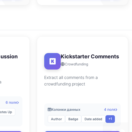
cussion
Kickstarter Comments
Crowdfunding
Extract all comments from a
a
crowdfunding project
6 поля
Колонки данных
4 поля
otes Up
+1
Author
Badge
Date added