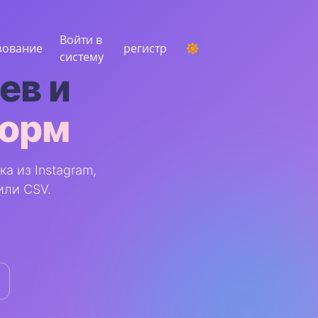
Войти в
зование
регистр
систему
ев и
форм
ПРОВЕДЕНИЕ КОНКУРСА
Выбор случайного победителя из
комментариев
а из Instagram,
СЛУШАНИЕ И ИНТЕЛЛЕКТ
 или CSV.
Выявите критические тенденции, чтобы
понять свою аудиторию, конкурентов и
весь рынок