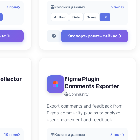
7 поля
Колонки данных
5 поля
+2
Author
Date
Score
час
Экспортировать сейчас
ollector
Figma Plugin
Comments Exporter
Community
Export comments and feedback from
Figma community plugins to analyze
user engagement and feedback.
10 поля
Колонки данных
8 поля