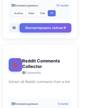
Колонки данных
10 поля
+7
Author
Date
Title
Экспортировать сейчас
Reddit Comments
Collector
Community
Extract all Reddit comments from a link
Колонки данных
5 поля