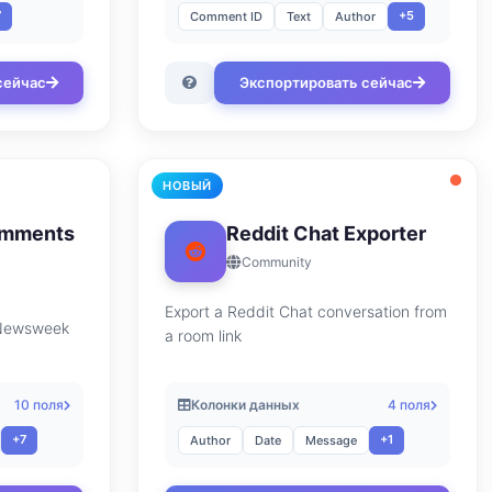
7
+5
Comment ID
Text
Author
сейчас
Экспортировать сейчас
НОВЫЙ
mments
Reddit Chat Exporter
Community
Export a Reddit Chat conversation from
 Newsweek
a room link
10 поля
Колонки данных
4 поля
+7
+1
Author
Date
Message