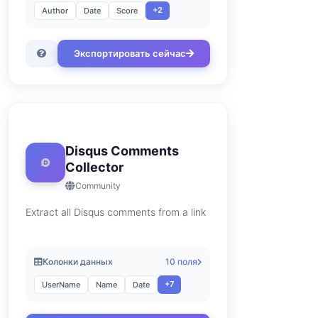
+2
Author
Date
Score
Экспортировать сейчас
Disqus Comments
Collector
Community
Extract all Disqus comments from a link
Колонки данных
10 поля
+7
UserName
Name
Date