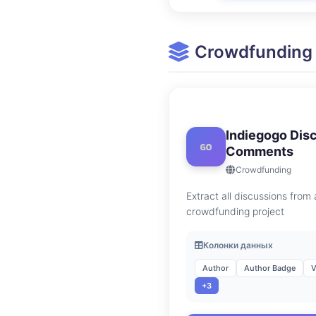
Crowdfunding
Indiegogo Dis
Comments
Crowdfunding
Extract all discussions from 
crowdfunding project
Колонки данных
Author
Author Badge
V
+3