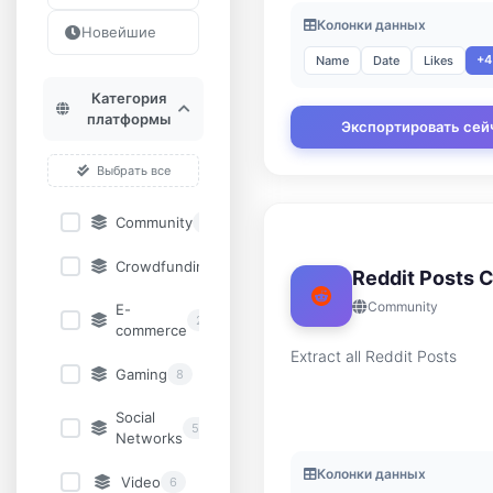
Колонки данных
Новейшие
+4
Name
Date
Likes
Категория
платформы
Экспортировать сей
Выбрать все
Community
12
Crowdfunding
3
Reddit Posts C
Community
E-
24
commerce
Extract all Reddit Posts
Gaming
8
Social
55
Networks
Колонки данных
Video
6