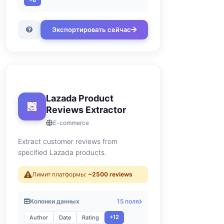
+8
Экспортировать сейчас
Lazada Product
Reviews Extractor
E-commerce
Extract customer reviews from
specified Lazada products.
Лимит платформы:
~2500 reviews
Колонки данных
15 поля
+12
Author
Date
Rating