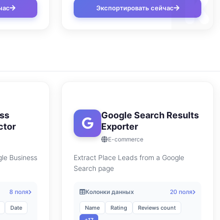
час
Экспортировать сейчас
ss
Google Search Results
ctor
Exporter
E-commerce
gle Business
Extract Place Leads from a Google
Search page
8 поля
Колонки данных
20 поля
Date
Name
Rating
Reviews count