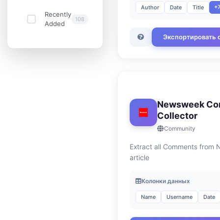
+
Author
Date
Title
Recently
108
Added
Экспортировать 
Newsweek Co
Collector
Community
Extract all Comments from
article
Колонки данных
Name
Username
Date