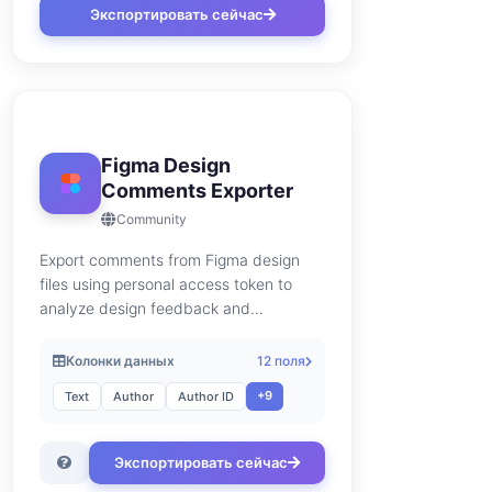
Экспортировать сейчас
Figma Design
Comments Exporter
Community
Export comments from Figma design
files using personal access token to
analyze design feedback and
collaboration.
Колонки данных
12 поля
+9
Text
Author
Author ID
Экспортировать сейчас