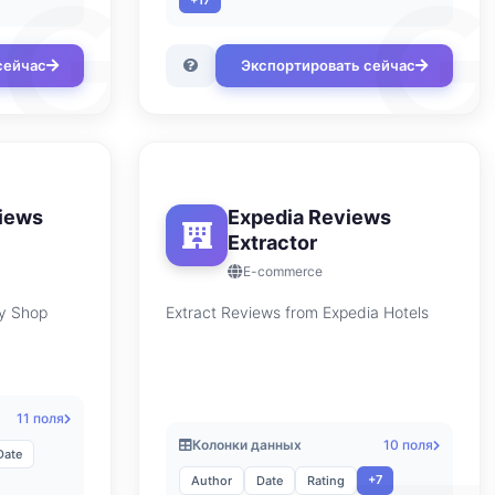
+17
сейчас
Экспортировать сейчас
iews
Expedia Reviews
Extractor
E-commerce
sy Shop
Extract Reviews from Expedia Hotels
11 поля
Колонки данных
10 поля
Date
+7
Author
Date
Rating