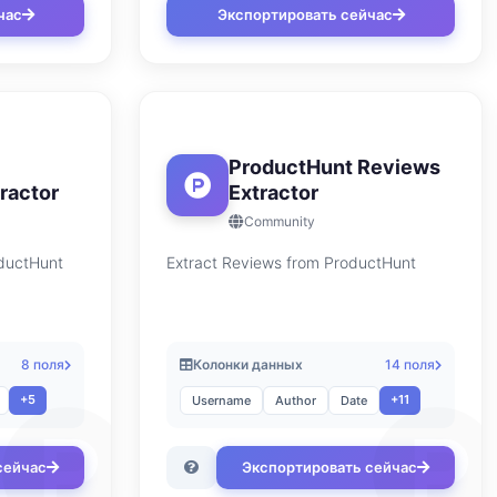
час
Экспортировать сейчас
ProductHunt Reviews
ractor
Extractor
Community
ductHunt
Extract Reviews from ProductHunt
8 поля
Колонки данных
14 поля
+5
+11
Username
Author
Date
сейчас
Экспортировать сейчас