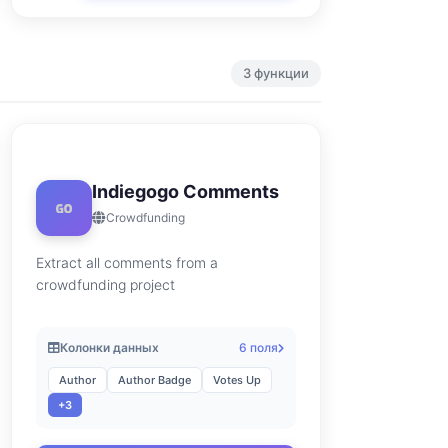
3 функции
Indiegogo Comments
Crowdfunding
Extract all comments from a
crowdfunding project
Колонки данных
6 поля
Author
Author Badge
Votes Up
+3