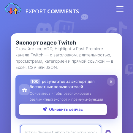
EXPORT
COMMENTS
Экспорт видео Twitch
Скачайте все VOD, Highlight и Past Premiere
канала Twitch — с заголовком, длительностью,
просмотрами, категорией и прямой ссылкой — в
Excel, CSV или JSON.
100
результатов за экспорт для
бесплатных пользователей
Обновитесь, чтобы разблокировать
безлимитный экспорт и премиум-функции
Обновить сейчас