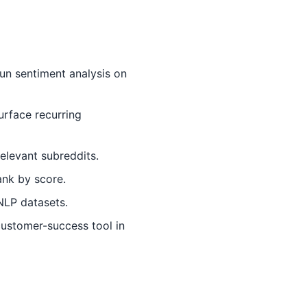
un sentiment analysis on
urface recurring
elevant subreddits.
ank by score.
NLP datasets.
customer-success tool in