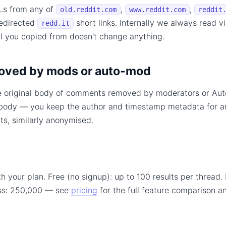
Ls from any of
,
,
old.reddit.com
www.reddit.com
reddit
redirected
short links. Internally we always read v
redd.it
UI you copied from doesn't change anything.
ved by mods or auto-mod
he original body of comments removed by moderators or Au
body — you keep the author and timestamp metadata for a
s, similarly anonymised.
h your plan. Free (no signup): up to 100 results per thread.
ss: 250,000 — see
pricing
for the full feature comparison 