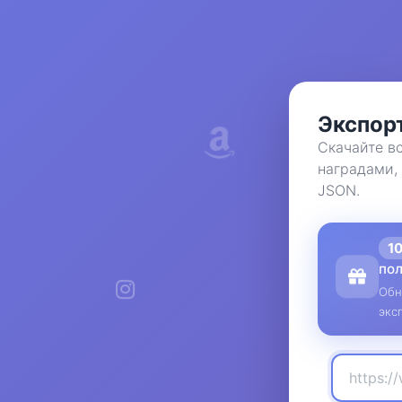
Экспор
Скачайте в
наградами,
JSON.
1
по
Обн
экс