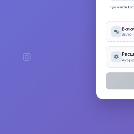
Где найти UR
Вклю
Включ
Расш
Аутен