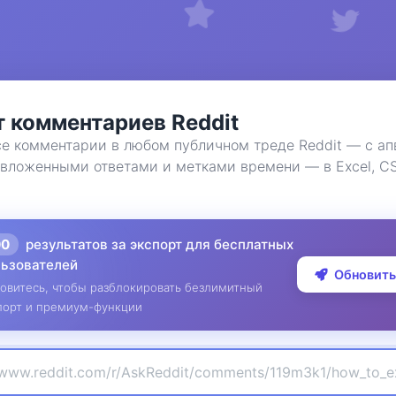
т комментариев Reddit
се комментарии в любом публичном треде Reddit — с ап
 вложенными ответами и метками времени — в Excel, C
00
результатов за экспорт для бесплатных
льзователей
Обновить
овитесь, чтобы разблокировать безлимитный
порт и премиум-функции