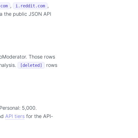
,
,
.com
i.reddit.com
ia the public JSON API
toModerator. Those rows
nalysis.
rows
[deleted]
 Personal: 5,000.
and
API tiers
for the API-