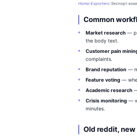
Home
Exporters
Экспорт ком
Common workf
Market research
— pu
the body text.
Customer pain minin
complaints.
Brand reputation
— mo
Feature voting
— when
Academic research
—
Crisis monitoring
— wh
minutes.
Old reddit, new