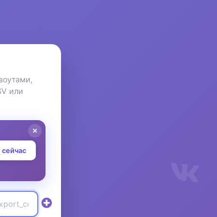
воутами,
SV или
 сейчас