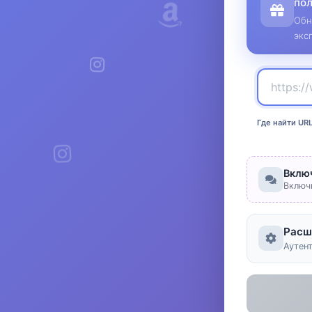
по
Обн
экс
Где найти UR
Вклю
Включ
Расш
Аутен