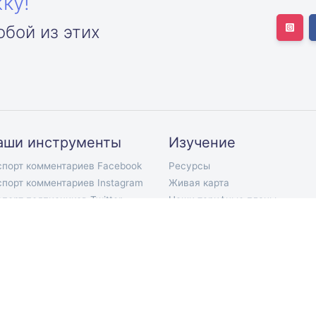
ку!
юбой из этих
аши инструменты
Изучение
спорт комментариев Facebook
Ресурсы
спорт комментариев Instagram
Живая карта
спорт подписчиков Twitter
Наши тарифные планы
спорт подписок Twitter
Документация API
порт твитов Twitter
Telegram-бот
спорт комментариев YouTube
Расширение Chrome
спорт комментариев TikTok
Мобильное приложение
спорт комментариев VKontakte
ort Discord Chat