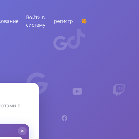
Войти в
зование
регистр
систему
ПРОВЕДЕНИЕ КОНКУРСА
Выбор случайного победителя из
комментариев
СЛУШАНИЕ И ИНТЕЛЛЕКТ
Выявите критические тенденции, чтобы
понять свою аудиторию, конкурентов и
весь рынок
остами в