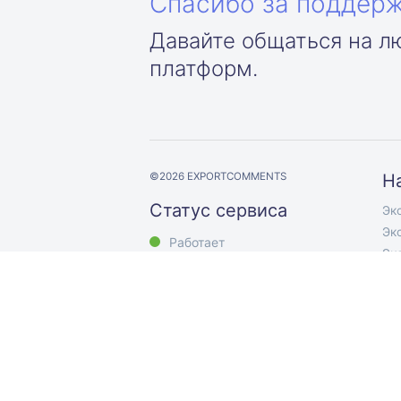
Спасибо за поддерж
Давайте общаться на л
платформ.
©
2026
EXPORTCOMMENTS
Н
Статус сервиса
Эк
Эк
Работает
Эк
Эк
Экс
Эк
Эк
Эк
Exp