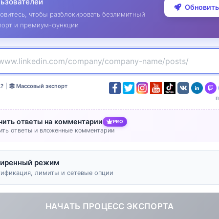
льзователей
Обновить
овитесь, чтобы разблокировать безлимитный
порт и премиум-функции
L?
|
Массовый экспорт
чить ответы на комментарии
PRO
ить ответы и вложенные комментарии
иренный режим
тификация, лимиты и сетевые опции
НАЧАТЬ ПРОЦЕСС ЭКСПОРТА