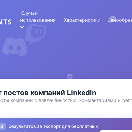
Случаи
использования
Характеристики
ценообра
NTS
ИЗВЛЕЧЕНИЕ ВЕБ-ДАННЫХ
Собирайте самые точные данные
АНАЛИЗ НАСТРОЕНИЙ
Проведите анализ настроений в
комментариях с лайками или реакциями.
 постов компаний LinkedIn
осты компаний с вовлечённостью, комментариями и реп
00
результатов за экспорт для бесплатных