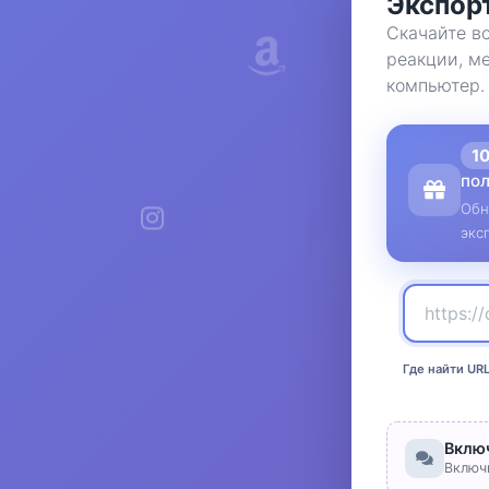
Экспорт
Скачайте в
реакции, ме
компьютер.
1
по
Обн
экс
Где найти UR
Вклю
Включ