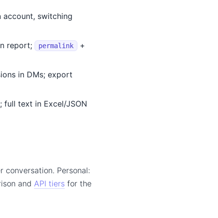
 account, switching
n report;
+
permalink
ions in DMs; export
 full text in Excel/JSON
r conversation. Personal:
arison and
API tiers
for the