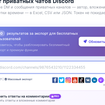
 приватных чатов Discord
се DM и сообщения приватных каналов — автор, вложени
тки времени — в Excel, CSV или JSON. Токен не покида
00
результатов за экспорт для бесплатных
льзователей
Обновить
овитесь, чтобы разблокировать безлимитный
порт и премиум-функции
L?
|
Массовый экспорт
чить ответы на комментарии
PRO
ить ответы и вложенные комментарии