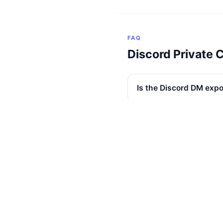
FAQ
Discord Private 
Is the Discord DM expo
Does ExportComments
Can I export group DM
Will Discord ban me f
Are attachments down