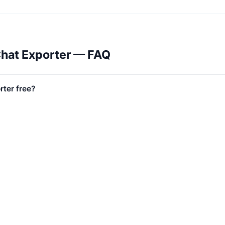
Chat Exporter — FAQ
rter free?
 see my messages?
s?
or exporting my own DMs?
loaded?