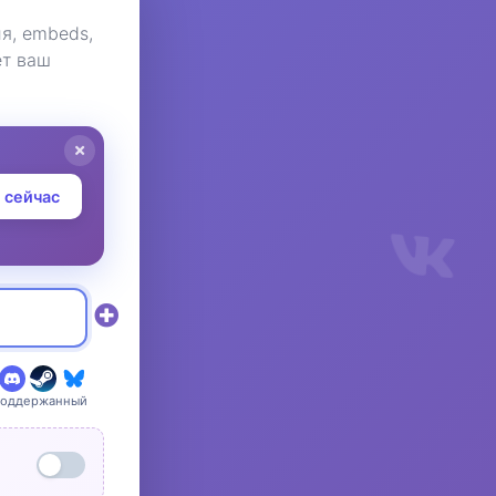
я, embeds,
ет ваш
 сейчас
поддержанный