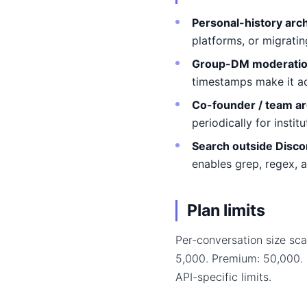
Personal-history arc
platforms, or migrati
Group-DM moderati
timestamps make it ad
Co-founder / team ar
periodically for insti
Search outside Disco
enables grep, regex, 
Plan limits
Per-conversation size sca
5,000. Premium: 50,000.
API-specific limits.