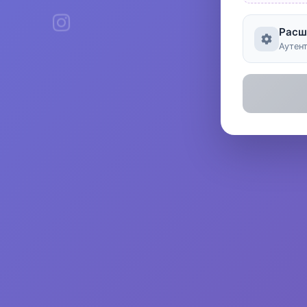
Расш
Аутен