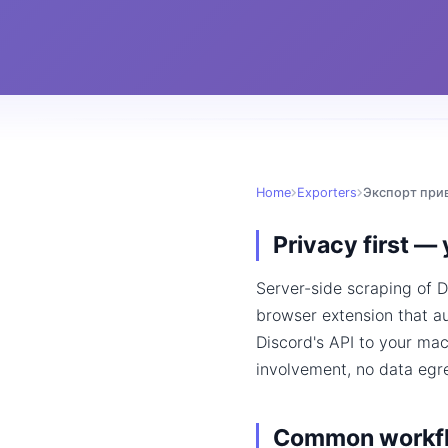
Home
Exporters
Экспорт прив
Privacy first —
Server-side scraping of D
browser extension that a
Discord's API to your ma
involvement, no data egr
Common workf