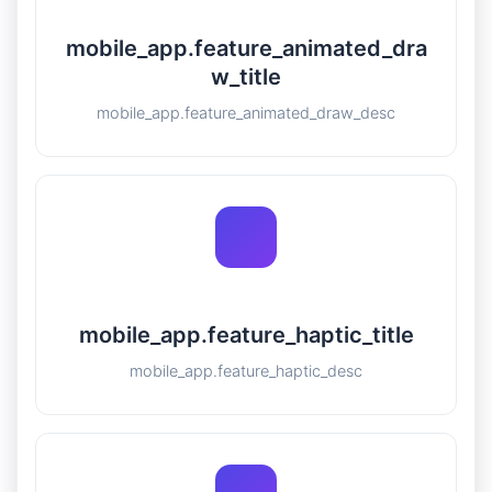
mobile_app.feature_animated_dra
w_title
mobile_app.feature_animated_draw_desc
mobile_app.feature_haptic_title
mobile_app.feature_haptic_desc