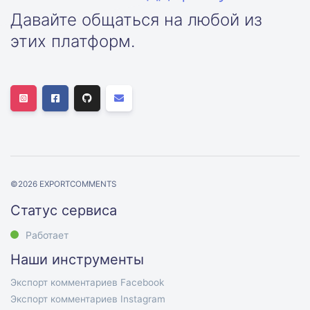
Давайте общаться на любой из
этих платформ.
©
2026
EXPORTCOMMENTS
Статус сервиса
Работает
Наши инструменты
Экспорт комментариев Facebook
Экспорт комментариев Instagram