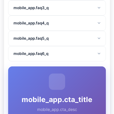
mobile_app.faq3_q
mobile_app.faq4_q
mobile_app.faq5_q
mobile_app.faq6_q
mobile_app.cta_title
mobile_app.cta_desc