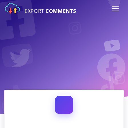
EXPORT
COMMENTS
mobile_app.hero_title