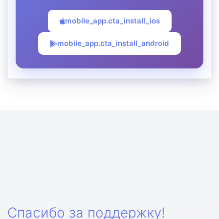
mobile_app.cta_install_ios
mobile_app.cta_install_android
Спасибо за поддержку!