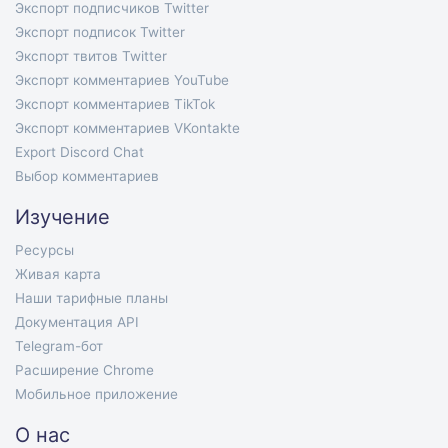
Экспорт подписчиков Twitter
Экспорт подписок Twitter
Экспорт твитов Twitter
Экспорт комментариев YouTube
Экспорт комментариев TikTok
Экспорт комментариев VKontakte
Export Discord Chat
Выбор комментариев
Изучение
Ресурсы
Живая карта
Наши тарифные планы
Документация API
Telegram-бот
Расширение Chrome
Мобильное приложение
О нас