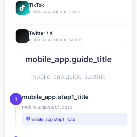
TikTok
mobile_app.platform_tiktok
Twitter / X
mobile_app.platform_twitter
mobile_app.guide_title
mobile_app.guide_subtitle
mobile_app.step1_title
1
mobile_app.step1_desc
mobile_app.step1_note